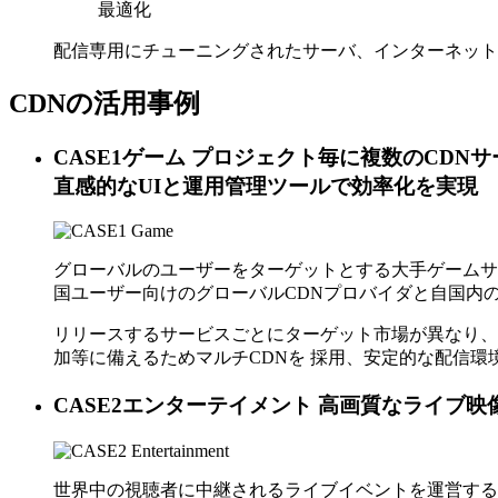
最適化
配信専用にチューニングされたサーバ、インターネット
CDNの活用事例
CASE1
ゲーム
プロジェクト毎に複数のCDNサ
直感的なUIと運用管理ツールで効率化を実現
グローバルのユーザーをターゲットとする大手ゲームサ
国ユーザー向けのグローバルCDNプロバイダと自国内
リリースするサービスごとにターゲット市場が異なり、
加等に備えるためマルチCDNを 採用、安定的な配信環境を維
CASE2
エンターテイメント
高画質なライブ映
世界中の視聴者に中継されるライブイベントを運営する