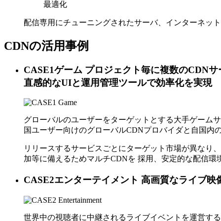
最適化
配信専用にチューニングされたサーバ、インターネット
CDNの活用事例
CASE1
ゲーム
プロジェクト毎に複数のCDNサ
直感的なUIと運用管理ツールで効率化を実現
グローバルのユーザーをターゲットとする大手ゲームサ
国ユーザー向けのグローバルCDNプロバイダと自国内
リリースするサービスごとにターゲット市場が異なり、
加等に備えるためマルチCDNを 採用、安定的な配信環境を維
CASE2
エンターテイメント
高画質なライブ映
世界中の視聴者に中継されるライブイベントを運営する